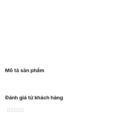
B
35
Mô tả sản phẩm
Đánh giá từ khách hàng