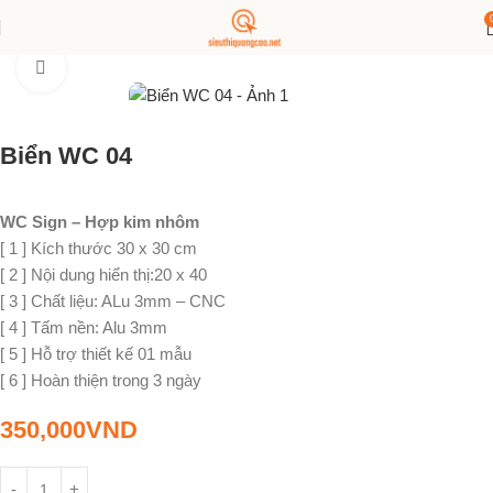
Trang chủ
Biển Bảng
WC - Restroom
Click to enlarge
Biển WC 04
WC Sign – Hợp kim nhôm
[ 1 ] Kích thước 30 x 30 cm
[ 2 ] Nội dung hiển thị:20 x 40
[ 3 ] Chất liệu: ALu 3mm – CNC
[ 4 ] Tấm nền: Alu 3mm
[ 5 ] Hỗ trợ thiết kế 01 mẫu
[ 6 ] Hoàn thiện trong 3 ngày
350,000
VND