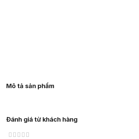
Mi
30
Mô tả sản phẩm
Đánh giá từ khách hàng