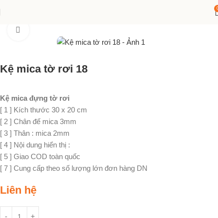
Trang chủ
POSM
Kệ mica tờ rơi
Click to enlarge
Kệ mica tờ rơi 18
Kệ mica đựng tờ rơi
[ 1 ] Kích thước 30 x 20 cm
[ 2 ] Chân đế mica 3mm
[ 3 ] Thân : mica 2mm
[ 4 ] Nội dung hiển thị :
[ 5 ] Giao COD toàn quốc
[ 7 ] Cung cấp theo số lượng lớn đơn hàng DN
Liên hệ