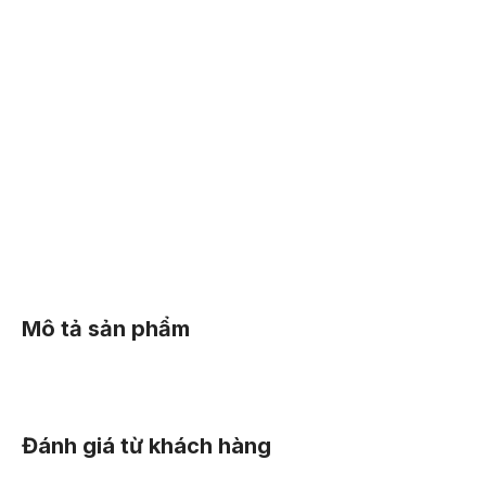
Thêm vào giỏ hàng
Thêm vào giỏ hàng
Mi
Li
Mô tả sản phẩm
Đánh giá từ khách hàng