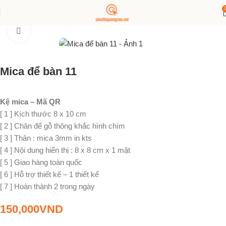
Trang chủ
POSM
Mica để bàn
Click to enlarge
Mica để bàn 11
Kệ mica – Mã QR
[ 1 ] Kích thước 8 x 10 cm
[ 2 ] Chân đế gỗ thông khắc hình chìm
[ 3 ] Thân : mica 3mm in kts
[ 4 ] Nội dung hiển thị : 8 x 8 cm x 1 mặt
[ 5 ] Giao hàng toàn quốc
[ 6 ] Hỗ trợ thiết kế – 1 thiết kế
[ 7 ] Hoàn thành 2 trong ngày
150,000
VND