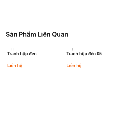
Sản Phẩm Liên Quan
Tranh hộp đèn
Tranh hộp đèn 05
Liên hệ
Liên hệ
Thêm vào giỏ hàng
Thêm vào giỏ hàng
T
Li