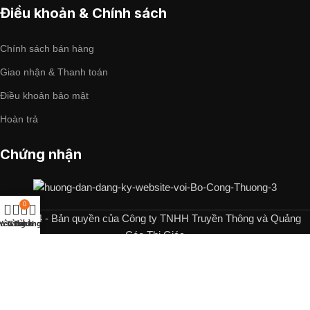
Điều khoản & Chính sách
Chính sách bán hàng
Giao nhận & Thanh toán
Điều khoản bảo mật
Hoàn trả
Chứng nhận
0
© 2024 - Bản quyền của Công ty TNHH Truyền Thông và Quảng
a hàng
Yêu thích
Giỏ hàng
Tài khoản
Cáo Thị Giác